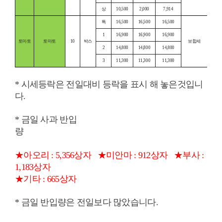
상
10,500
2,000
7,914
특
16,500
16,500
16,500
1
16,900
16,900
16,900
토마토
토마토
10
박스
보합세
2
14,800
14,800
14,800
3
11,300
11,300
11,300
* 시세등락은 전일대비 등락을 표시 해 놓은것입니
다.
* 금일 사과 반입
량
★아오리 : 5,356상자
★미안마 : 912상자
★부사 :
1,183상자
★기타 : 665상자
* 금일 반입량은 전일보다 많았습니다.