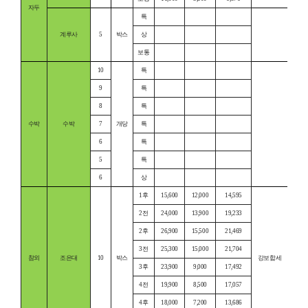
자두
특
계루사
5
박스
상
보통
10
특
9
특
8
특
수박
수박
7
개당
특
6
특
5
특
6
상
1후
15,600
12,000
14,595
2전
24,000
13,900
19,233
2후
26,900
15,500
21,469
3전
25,300
15,000
21,704
참외
조은대
10
박스
강보합세
3후
23,900
9,000
17,492
4전
19,900
8,500
17,057
4후
18,000
7,200
13,686