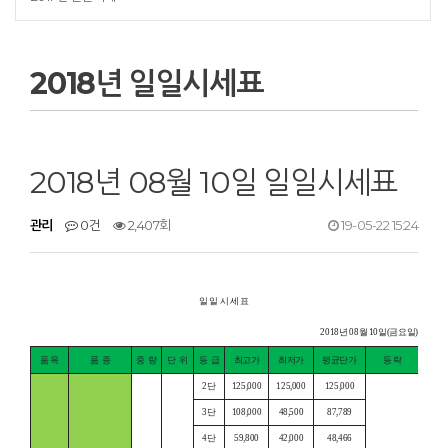
2018년 일일시세표
2018년 08월 10일 일일시세표
관리
0건
2,407회
19-05-22 15:24
일 일 시 세 표
2018년 08월 10일(금요일)
품 목
품
종
중
량
단
위
등
급
최고가
최저가
평균단가
등 락
2단
125,000
125,000
125,000
3단
108,000
48,500
87,789
4단
59,800
42,000
48,466