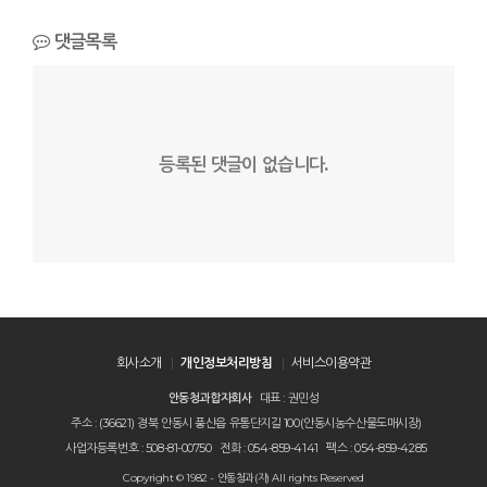
댓글목록
등록된 댓글이 없습니다.
회사소개
개인정보처리방침
서비스이용약관
안동청과합자회사
대표 : 권민성
주소 : (36621) 경북 안동시 풍산읍 유통단지길 100(안동시농수산물도매시장)
사업자등록번호 : 508-81-00750
전화 : 054-859-4141
팩스 : 054-859-4285
Copyright © 1982 - 안동청과(자) All rights Reserved