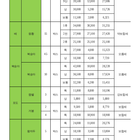
9단
39,500
12,000
27,086
상
30,000
5,200
15,726
보통
11,500
2,000
6,321
1후
34,000
30,300
31,255
배
원황
15
박스
2전
27,900
27,100
27,420
약보합세
2후
25,100
25,100
25,100
특
27,000
4,000
15,323
복숭아
4.5
박스
오름세
상
10,300
4,500
7,720
복숭아
특
42,000
10,000
28,228
복숭아
10
박스
상
36,500
8,000
17,624
오름세
보통
32,200
6,200
15,451
특
11,800
8,800
10,596
캠밸
3
박스
강보합세
상
5,800
5,800
5,800
포도
2
특
9,500
5,800
8,770
보합세
거봉
박스
4
특
18,900
18,900
18,900
보합세
특
24,000
11,000
20,276
왕자두
5
박스
상
18,100
3,500
13,804
보합세
보통
11,000
3,300
6,576