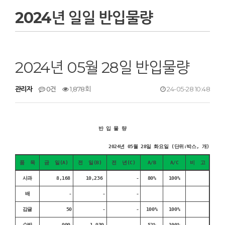
2024년 일일 반입물량
2024년 05월 28일 반입물량
관리자
0건
1,878회
24-05-28 10:48
반 입 물 량
2024년 05월 28일 화요일 (단위:박스, 개)
품 목
금 일(A)
전 일(B)
전 년(C)
A/B
A/C
비 고
사과
8,168
10,236
-
80%
100%
배
-
-
-
감귤
50
-
-
100%
100%
수박
999
1,939
-
52%
100%