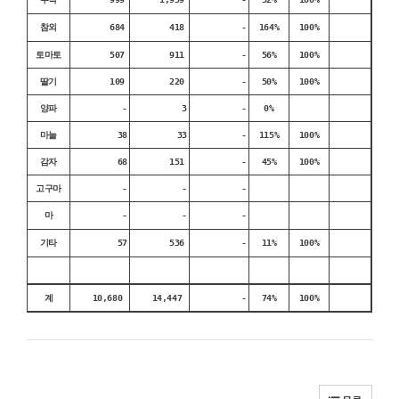
참외
684
418
-
164%
100%
토마토
507
911
-
56%
100%
딸기
109
220
-
50%
100%
양파
-
3
-
0%
마늘
38
33
-
115%
100%
감자
68
151
-
45%
100%
고구마
-
-
-
마
-
-
-
기타
57
536
-
11%
100%
계
10,680
14,447
-
74%
100%