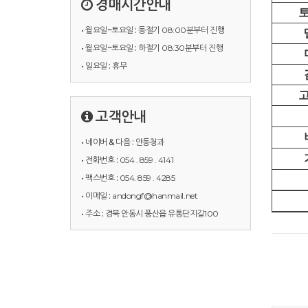
경매시간안내
• 월요일~토요일 :
동절기 08:00분부터 진행
• 월요일~토요일 :
하절기 08:30분부터 진행
• 일요일 :
휴무
고객안내
• 네이버 & 다음 :
안동청과
• 전화번호 :
054 . 859 . 4141
• 팩스번호 :
054. 859 . 4285
• 이메일 :
andongf@hanmail.net
• 주소 :
경북 안동시 풍산읍 유통단지길100