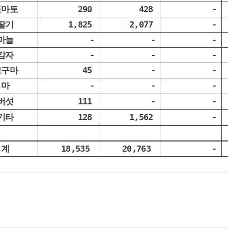
토마토
290
428
-
딸기
1,825
2,077
-
마늘
-
-
-
감자
-
-
-
고구마
45
-
-
마
-
-
-
버섯
111
-
-
기타
128
1,562
-
계
18,535
20,763
-