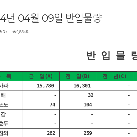
24년 04월 09일 반입물량
0건
1,854회
반 입 물 
품 목
금 일(A)
전 일(B)
전 년(C)
사과
15,780
16,301
-
배
-
32
-
포도
74
104
-
감
-
-
-
호두
-
-
-
참외
282
259
-