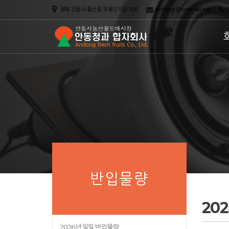
경북 안동시 풍산읍 유통단지길 100
andongf@hanmail.net
0
반입물량
20
2026년 일일 반입물량