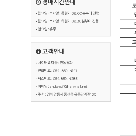
경매시간안내
• 월요일~토요일 :
동절기 08:00분부터 진행
• 월요일~토요일 :
하절기 08:30분부터 진행
• 일요일 :
휴무
고객안내
• 네이버 & 다음 :
안동청과
• 전화번호 :
054 . 859 . 4141
• 팩스번호 :
054. 859 . 4285
• 이메일 :
andongf@hanmail.net
• 주소 :
경북 안동시 풍산읍 유통단지길100