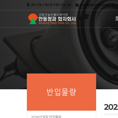
경북 안동시 풍산읍 유통단지길 100
andongf@hanmail.net
0
반입물량
20
2026년 일일 반입물량