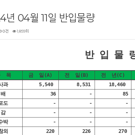
24년 04월 11일 반입물량
0건
1,859회
반 입 물 
품 목
금 일(A)
전 일(B)
전 년(C)
사과
5,540
8,531
18,460
배
36
-
85
포도
-
-
-
감
-
-
-
수박
-
-
-
참외
220
226
270