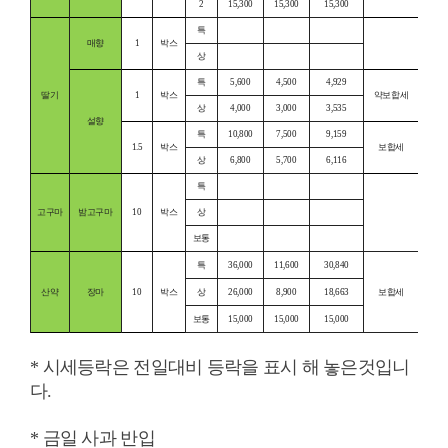
2
15,300
15,300
15,300
특
매향
1
박스
상
특
5,600
4,500
4,929
딸기
1
박스
약보합세
상
4,000
3,000
3,535
설향
특
10,800
7,500
9,159
1.5
박스
보합세
상
6,800
5,700
6,116
특
고구마
밤고구마
10
박스
상
보통
특
36,000
11,600
30,840
산약
장마
10
박스
상
26,000
8,900
18,663
보합세
보통
15,000
15,000
15,000
* 시세등락은 전일대비 등락을 표시 해 놓은것입니
다.
* 금일 사과 반입