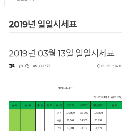
2019년 일일시세표
2019년 03월 13일 일일시세표
관리
0건
1,803회
19-05-15 14:18
일 일 시 세 표
2019년 03월 13일(수요일)
품 목
품
종
중
량
단
위
등
급
최고가
최저가
평균단가
등 락
3단
125,000
125,000
125,000
4단
65,000
34,500
52,195
5단
73,000
34,100
50,470