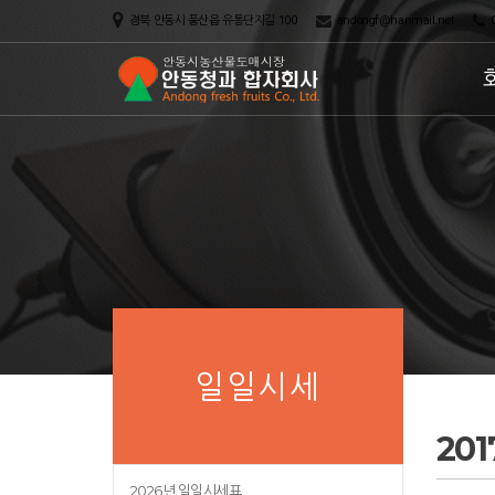
경북 안동시 풍산읍 유통단지길 100
andongf@hanmail.net
0
일일시세
20
2026년 일일시세표