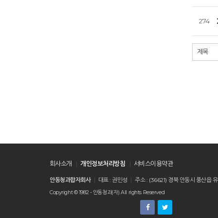
274
처음
회사소개
개인정보처리방침
서비스이용약관
안동청과합자회사
대표 : 권민성
주소 : (36621) 경북 안동시 풍
Copyright © 1982 - 안동청과(자) All rights Reserved