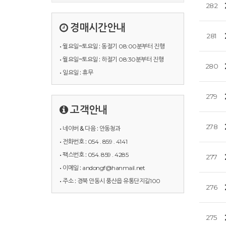
282
경매시간안내
281
• 월요일~토요일 :
동절기 08:00분부터 진행
• 월요일~토요일 :
하절기 08:30분부터 진행
280
• 일요일 :
휴무
279
고객안내
278
• 네이버 & 다음 :
안동청과
• 전화번호 :
054 . 859 . 4141
• 팩스번호 :
054. 859 . 4285
277
• 이메일 :
andongf@hanmail.net
• 주소 :
경북 안동시 풍산읍 유통단지길100
276
275