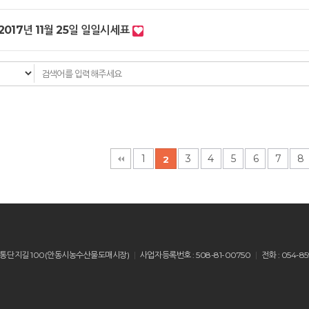
2017년 11월 25일 일일시세표
다음
맨끝
1
3
4
5
6
7
8
2
산읍 유통단지길 100(안동시농수산물도매시장)
사업자등록번호 : 508-81-00750
전화 : 054-85