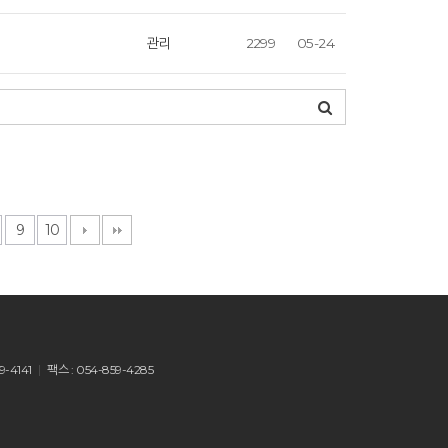
관리
2299
05-24
9
10
9-4141
팩스 : 054-859-4285