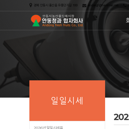
경북 안동시 풍산읍 유통단지길 100
andongf@hanmail.net
0
일일시세
20
2026년 일일시세표