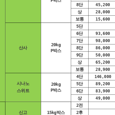
P박스
8단
45,200
상
28,000
보통
15,600
5단
6단
93,600
7단
98,000
20kg
산사
8단
86,000
P박스
9단
50,000
상
65,200
보통
28,900
4단
146,000
시나노
5단
89,200
20kg
P박스
스위트
6단
83,900
상
49,000
2전
신고
15kg박스
2후