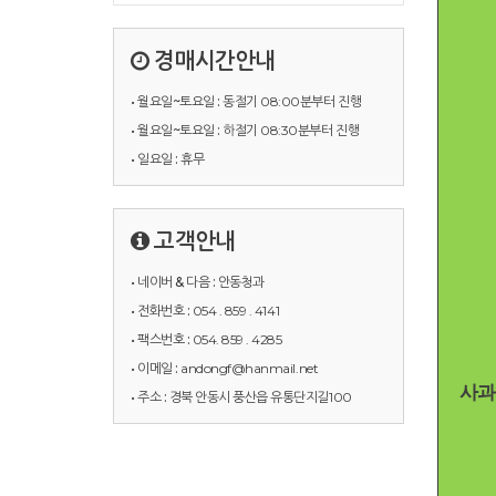
경매시간안내
• 월요일~토요일 :
동절기 08:00분부터 진행
• 월요일~토요일 :
하절기 08:30분부터 진행
• 일요일 :
휴무
고객안내
• 네이버 & 다음 :
안동청과
• 전화번호 :
054 . 859 . 4141
• 팩스번호 :
054. 859 . 4285
• 이메일 :
andongf@hanmail.net
사과
• 주소 :
경북 안동시 풍산읍 유통단지길100