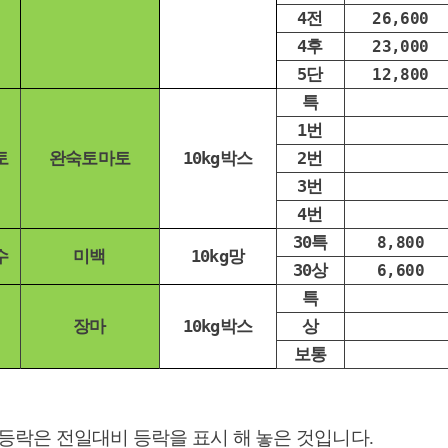
4전
26,600
4후
23,000
5단
12,800
특
1번
토
완숙토마토
10kg박스
2번
3번
4번
30특
8,800
수
미백
10kg망
30상
6,600
특
장마
10kg박스
상
보통
세등락은 전일대비 등락을 표시 해 놓은 것입니다.