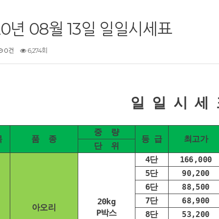
20년 08월 13일 일일시세표
0건
6,274회
일 일 시 세 
중 량
목
품 종
등 급
최고가
단 위
4단
166,000
5단
90,200
6단
88,500
7단
68,900
20kg
아오리
P박스
8단
53,200