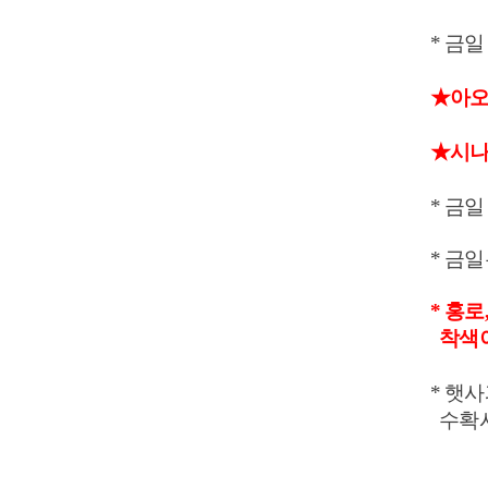
* 금
★아오리
★시
* 금
* 금
* 홍
착색이
* 햇
수확시