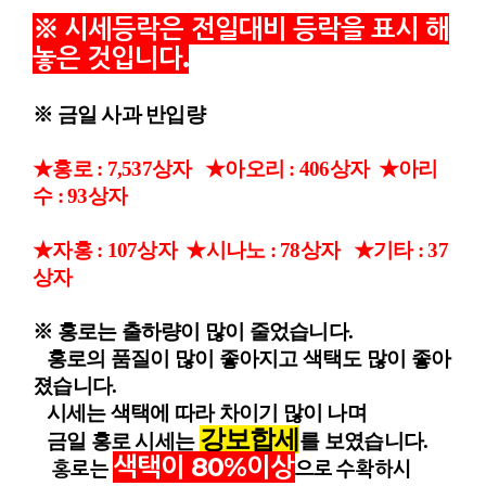
시세등락은 전일대비 등락을 표시 해
※
놓은 것입니다
.
※ 금일 사과 반입량
★홍로 : 7,537
상자
★아오리 : 406
상자
★아리
수 : 93상자
★자홍 : 107상자
★시나노 : 78상자
★기타 : 37
상자
※ 홍로는 출하량이 많이 줄었습니다.
홍로의 품질이 많이 좋아지고 색택도 많이 좋아
졌습니다.
시세는 색택에 따라 차이기
많이 나며
강보합세
금일 홍로 시세는
를 보였습니다
.
색택이 80%이상
홍로는
으로 수확하시