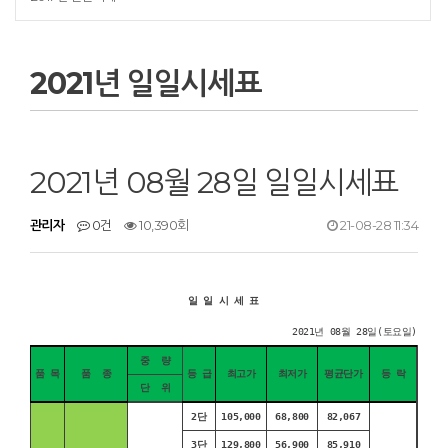
2021년 일일시세표
2021년 08월 28일 일일시세표
관리자
0건
10,390회
21-08-28 11:34
일 일 시 세 표
2021년 08월 28일(토요일)
중 량
품 목
품 종
등 급
최고가
최저가
평균단가
등 락
단 위
2단
105,000
68,800
82,067
3단
129,800
56,900
85,910