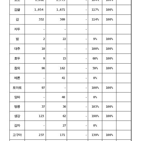
감귤
1,954
1,671
-
117%
100%
감
352
309
-
114%
100%
자두
-
-
-
밤
2
22
-
9%
100%
대추
10
-
-
100%
100%
호두
9
15
-
60%
100%
참외
96
162
-
59%
100%
메론
-
41
-
0%
토마토
97
-
-
100%
100%
양파
-
40
-
0%
땅콩
37
36
-
103%
100%
생강
123
62
-
198%
100%
감자
-
27
-
0%
고구마
237
171
-
139%
100%