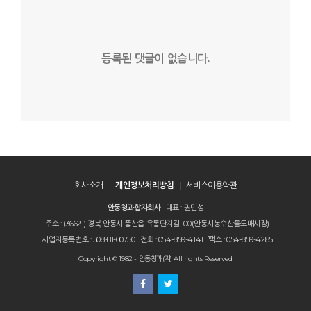
등록된 댓글이 없습니다.
회사소개
개인정보처리방침
서비스이용약관
안동청과합자회사
대표 : 권민성
주소 : (36621) 경북 안동시 풍산읍 유통단지길 100(안동시농수산물도매시장)
사업자등록번호 : 508-81-00750
전화 : 054-859-4141
팩스 : 054-859-4285
Copyright © 1982 - 안동청과(자) All rights Reserved