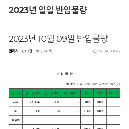
2023년 일일 반입물량
2023년 10월 09일 반입물량
관리자
0건
1,870회
23-10-09 14:42
반 입 물 량
2023년 10월 09일 (월요일)단위:박스,개
품 목
금 일(A)
전 일(B)
전 년(C)
A/B
A/C
비 고
사과
23,456
6,179
-
380%
100%
배
133
61
-
218%
100%
복숭아
-
-
-
포도
2,892
2,775
-
104%
100%